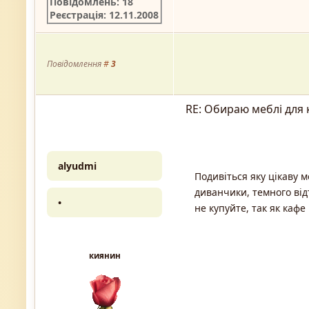
Повідомлень: 18
Реєстрація: 12.11.2008
Повідомлення
#
3
RE: Обираю меблі для 
alyudmi
Подивіться яку цікаву м
диванчики, темного відт
•
не купуйте, так як кафе
киянин