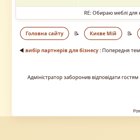
RE: Обираю меблі для 
Головна сайту
📝
Києве Мій
📝
◄
вибір партнерів для бізнесу
: Попередня те
Адміністратор заборонив відповідати гостям 
Pow