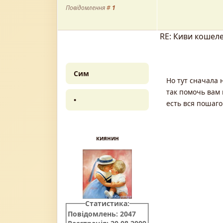
Повідомлення
#
1
RE: Киви кошел
Сим
Но тут сначала 
так помочь вам 
•
есть вся пошаго
киянин
Статистика:
Повідомлень: 2047