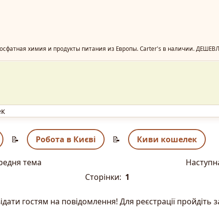
осфатная химия и продукты питания из Европы. Сarter's в наличии. ДЕШЕВ
ек
📝
Робота в Києві
📝
Киви кошелек
редня тема
Наступн
Сторінки:
1
ідати гостям на повідомлення! Для реєстрації пройдіть 