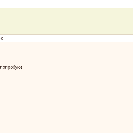
ек
 попробую)