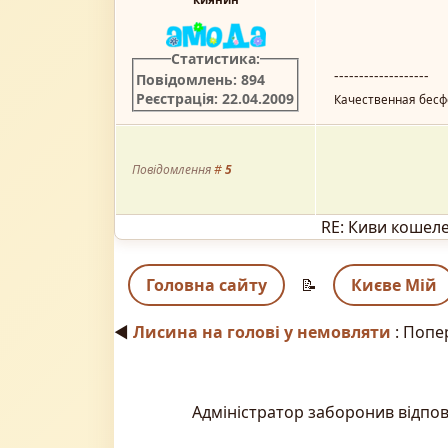
Статистика:
-------------------
Повідомлень: 894
Реєстрація: 22.04.2009
Качественная бесф
Повідомлення
#
5
RE: Киви кошел
Головна сайту
📝
Києве Мій
◄
Лисина на голові у немовляти
: Попе
Адміністратор заборонив відпов