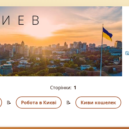
Сторінки:
1
📝
Робота в Києві
📝
Киви кошелек