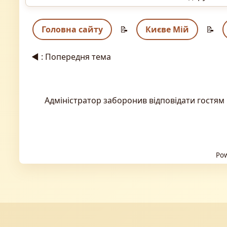
Головна сайту
📝
Києве Мій
📝
◄
: Попередня тема
Адміністратор заборонив відповідати гостям 
Pow